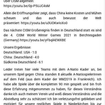
Über CISM allgemein:
https://youtu.be/0p-P5UJC4sM
Allein die Eröffnungsfeier zeigt, dass China keine Kosten und Mühen
scheuen und das auch bewusst der Welt
präsentiert
https://youtu.be/u3UOKwIoXo0
Das nächste CISM Großereignis finden in Deutschland statt es sind
die 4. CISM World Winter Games 2021 in Berchtesgaden
(Germany)
https://youtu.be/yFbqlAEWXBE
Unsere Ergebnisse:
Deutschland : USA - 1:0
China : Deutschland - 4:0
Südkorea Deutschland - 6:1
Leider treten hier viele Teams mit dem A-Natio Kader an, bei
unserem Spiel gegen China standen 8 aktuelle A-Natiospielerinnen
auf dem Feld (aus dem Kader der WM2019 in Frankreich). Ich
habe alle Spiele über die kompletten 90 min gespielt und bin froh
diese Erfahrung mitgenommen zu haben, für dieses Verständnis
danke ich auch meinem Verein und weiß dieses Verständnis und die
Abstellung sehr zu schätzen! Ich bin verletzungsfrei geblieben und
motiviert für unsere restlichen Spiele in Niederkirchen bis zur