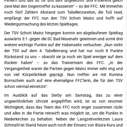
Fehlern und das ist für uns sehr ungewohnt und irritierend gleich
zwei Mal den Gegentreffer zu kassieren“ – so der FFC. Mit immerhin
noch fünf Zählern Abstand zum Tabellenzweiten, die TuS Issel,
empfängt der FFC nun den TSV Schott Mainz und hofft auf
Wiedergutmachung des letzten Spieltages.
Der TSV Schott Mainz hingegen konnte am abgelaufenen Spieltag
auswärts 3:1- gegen die SC Bad Neuenahr gewinnen und somit drei
weitere wichtige Punkte auf der Habenseite verbuchen. „Nun steht
der TSV auf dem 4. Tabellenrang und hat nur noch 8 Punkte
Rückstand zu uns – obwohl sie ja noch ein Spiel weniger auf dem
Rücken haben“ – so das Trainerteam des FFC. „In der
Vergangenheit waren die Partien gegen Mainz immer sehr eng und
von viel Körperlichkeit geprägt. Nun treffen wir mit Romina
Bornschein auch auf eine ehemaligne FFC’lerin, die für den TSV
schon viermal einnetzte“.
Im Ausblick auf das Derby am Samstag, das zu einer
ungewöhnlichen Uhrzeit angepfiffen wird, ist es von enormer
Wichtigkeit, dass das Team des FFC noch enger zusammen rückt
und alles in die Partie reinwirft was möglich ist, um die Punkte in
Niederkirchen zu behalten. Neben der Langzeitverletzten Laura
Schmahl ist Stand heute auch noch der Einsatz von Büsra Kuru und