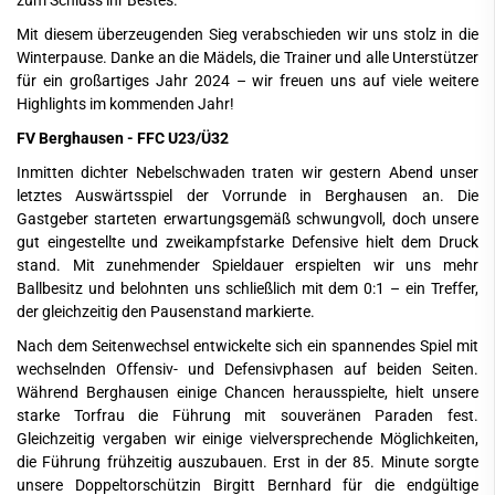
zum Schluss ihr Bestes.
Mit diesem überzeugenden Sieg verabschieden wir uns stolz in die
Winterpause. Danke an die Mädels, die Trainer und alle Unterstützer
für ein großartiges Jahr 2024 – wir freuen uns auf viele weitere
Highlights im kommenden Jahr!
FV Berghausen - FFC U23/Ü32
Inmitten dichter Nebelschwaden traten wir gestern Abend unser
letztes Auswärtsspiel der Vorrunde in Berghausen an. Die
Gastgeber starteten erwartungsgemäß schwungvoll, doch unsere
gut eingestellte und zweikampfstarke Defensive hielt dem Druck
stand. Mit zunehmender Spieldauer erspielten wir uns mehr
Ballbesitz und belohnten uns schließlich mit dem 0:1 – ein Treffer,
der gleichzeitig den Pausenstand markierte.
Nach dem Seitenwechsel entwickelte sich ein spannendes Spiel mit
wechselnden Offensiv- und Defensivphasen auf beiden Seiten.
Während Berghausen einige Chancen herausspielte, hielt unsere
starke Torfrau die Führung mit souveränen Paraden fest.
Gleichzeitig vergaben wir einige vielversprechende Möglichkeiten,
die Führung frühzeitig auszubauen. Erst in der 85. Minute sorgte
unsere Doppeltorschützin Birgitt Bernhard für die endgültige