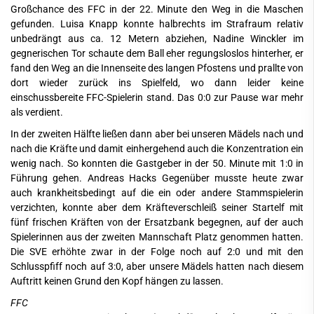
Großchance des FFC in der 22. Minute den Weg in die Maschen
gefunden. Luisa Knapp konnte halbrechts im Strafraum relativ
unbedrängt aus ca. 12 Metern abziehen, Nadine Winckler im
gegnerischen Tor schaute dem Ball eher regungsloslos hinterher, er
fand den Weg an die Innenseite des langen Pfostens und prallte von
dort wieder zurück ins Spielfeld, wo dann leider keine
einschussbereite FFC-Spielerin stand. Das 0:0 zur Pause war mehr
als verdient.
In der zweiten Hälfte ließen dann aber bei unseren Mädels nach und
nach die Kräfte und damit einhergehend auch die Konzentration ein
wenig nach. So konnten die Gastgeber in der 50. Minute mit 1:0 in
Führung gehen. Andreas Hacks Gegenüber musste heute zwar
auch krankheitsbedingt auf die ein oder andere Stammspielerin
verzichten, konnte aber dem Kräfteverschleiß seiner Startelf mit
fünf frischen Kräften von der Ersatzbank begegnen, auf der auch
Spielerinnen aus der zweiten Mannschaft Platz genommen hatten.
Die SVE erhöhte zwar in der Folge noch auf 2:0 und mit den
Schlusspfiff noch auf 3:0, aber unsere Mädels hatten nach diesem
Auftritt keinen Grund den Kopf hängen zu lassen.
FFC