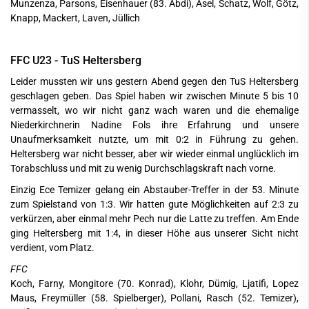
Munzenza, Parsons, Eisenhauer (83. Abdi), Asel, Schatz, Wolf, Götz,
Knapp, Mackert, Laven, Jüllich
FFC U23 - TuS Heltersberg
Leider mussten wir uns gestern Abend gegen den TuS Heltersberg
geschlagen geben. Das Spiel haben wir zwischen Minute 5 bis 10
vermasselt, wo wir nicht ganz wach waren und die ehemalige
Niederkirchnerin Nadine Fols ihre Erfahrung und unsere
Unaufmerksamkeit nutzte, um mit 0:2 in Führung zu gehen.
Heltersberg war nicht besser, aber wir wieder einmal unglücklich im
Torabschluss und mit zu wenig Durchschlagskraft nach vorne.
Einzig Ece Temizer gelang ein Abstauber-Treffer in der 53. Minute
zum Spielstand von 1:3. Wir hatten gute Möglichkeiten auf 2:3 zu
verkürzen, aber einmal mehr Pech nur die Latte zu treffen. Am Ende
ging Heltersberg mit 1:4, in dieser Höhe aus unserer Sicht nicht
verdient, vom Platz.
FFC
Koch, Farny, Mongitore (70. Konrad), Klohr, Dümig, Ljatifi, Lopez
Maus, Freymüller (58. Spielberger), Pollani, Rasch (52. Temizer),