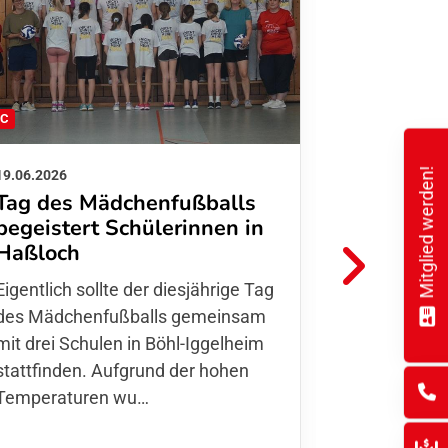
FC
FFC
Mitglied werden!
19.06.2026
01.06.2026
Tag des Mädchenfußballs
Danke d
begeistert Schülerinnen in
FFC Jugendl
Haßloch
Hoffmann u
Eigentlich sollte der diesjährige Tag
Thomas Fo
des Mädchenfußballs gemeinsam
den 30.05. 
mit drei Schulen in Böhl-Iggelheim
Nationalma
stattfinden. Aufgrund der hohen
Finnla…
Temperaturen wu…