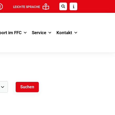
LEICHTE SPRACHE
port im FFC
Service
Kontakt