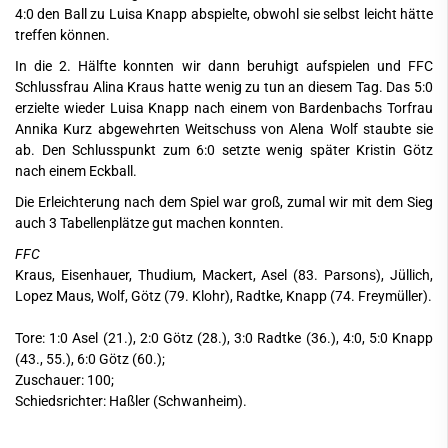
4:0 den Ball zu Luisa Knapp abspielte, obwohl sie selbst leicht hätte
treffen können.
In die 2. Hälfte konnten wir dann beruhigt aufspielen und FFC
Schlussfrau Alina Kraus hatte wenig zu tun an diesem Tag. Das 5:0
erzielte wieder Luisa Knapp nach einem von Bardenbachs Torfrau
Annika Kurz abgewehrten Weitschuss von Alena Wolf staubte sie
ab. Den Schlusspunkt zum 6:0 setzte wenig später Kristin Götz
nach einem Eckball.
Die Erleichterung nach dem Spiel war groß, zumal wir mit dem Sieg
auch 3 Tabellenplätze gut machen konnten.
FFC
Kraus, Eisenhauer, Thudium, Mackert, Asel (83. Parsons), Jüllich,
Lopez Maus, Wolf, Götz (79. Klohr), Radtke, Knapp (74. Freymüller).
Tore: 1:0 Asel (21.), 2:0 Götz (28.), 3:0 Radtke (36.), 4:0, 5:0 Knapp
(43., 55.), 6:0 Götz (60.);
Zuschauer: 100;
Schiedsrichter: Haßler (Schwanheim).