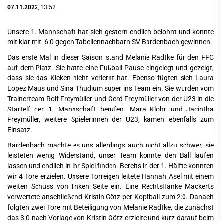
07.11.2022
, 13:52
Unsere 1. Mannschaft hat sich gestern endlich belohnt und konnte
mit klar mit 6:0 gegen Tabellennachbarn SV Bardenbach gewinnen.
Das erste Mal in dieser Saison stand Melanie Radtke für den FFC
auf dem Platz. Sie hatte eine Fußball-Pause eingelegt und gezeigt,
dass sie das Kicken nicht verlernt hat. Ebenso fügten sich Laura
Lopez Maus und Sina Thudium super ins Team ein. Sie wurden vom
Trainerteam Rolf Freymüller und Gerd Freymüller von der U23 in die
Startelf der 1. Mannschaft berufen. Mara Klohr und Jacintha
Freymüller, weitere Spielerinnen der U23, kamen ebenfalls zum
Einsatz.
Bardenbach machte es uns allerdings auch nicht allzu schwer, sie
leisteten wenig Widerstand, unser Team konnte den Ball laufen
lassen und endlich in ihr Spiel finden. Bereits in der 1. Hälfte konnten
wir 4 Tore erzielen. Unsere Torreigen leitete Hannah Asel mit einem
weiten Schuss von linken Seite ein. Eine Rechtsflanke Mackerts
verwertete anschließend Kristin Götz per Kopfball zum 2:0. Danach
folgten zwei Tore mit Beteiligung von Melanie Radtke, die zunächst
das 3:0 nach Vorlage von Kristin Götz erzielte und kurz darauf beim