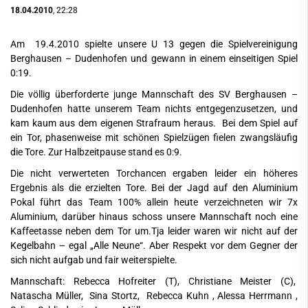
18.04.2010
, 22:28
Am 19.4.2010 spielte unsere U 13 gegen die Spielvereinigung
Berghausen – Dudenhofen und gewann in einem einseitigen Spiel
0:19.
Die völlig überforderte junge Mannschaft des SV Berghausen –
Dudenhofen hatte unserem Team nichts entgegenzusetzen, und
kam kaum aus dem eigenen Strafraum heraus. Bei dem Spiel auf
ein Tor, phasenweise mit schönen Spielzügen fielen zwangsläufig
die Tore. Zur Halbzeitpause stand es 0:9.
Die nicht verwerteten Torchancen ergaben leider ein höheres
Ergebnis als die erzielten Tore. Bei der Jagd auf den Aluminium
Pokal führt das Team 100% allein heute verzeichneten wir 7x
Aluminium, darüber hinaus schoss unsere Mannschaft noch eine
Kaffeetasse neben dem Tor um.Tja leider waren wir nicht auf der
Kegelbahn – egal „Alle Neune“. Aber Respekt vor dem Gegner der
sich nicht aufgab und fair weiterspielte.
Mannschaft: Rebecca Hofreiter (T), Christiane Meister (C),
Natascha Müller, Sina Stortz, Rebecca Kuhn , Alessa Herrmann ,