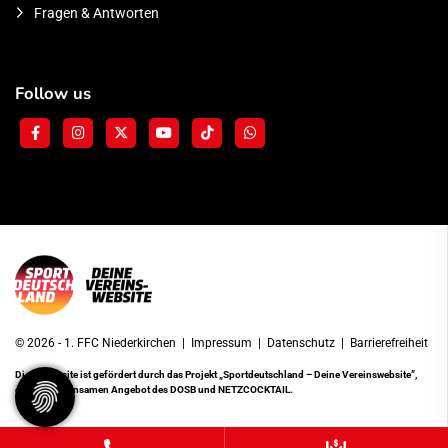
Fragen & Antworten
Follow us
© 2026 - 1. FFC Niederkirchen |
Impressum
|
Datenschutz
|
Barrierefreiheit
Diese Website ist gefördert durch das Projekt
„Sportdeutschland – Deine Vereinswebsite”
,
einem gemeinsamen Angebot des DOSB und NETZCOCKTAIL.