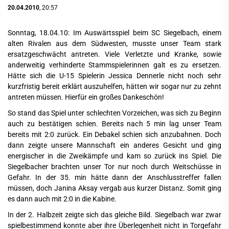
20.04.2010
, 20:57
Sonntag, 18.04.10: Im Auswärtsspiel beim SC Siegelbach, einem
alten Rivalen aus dem Südwesten, musste unser Team stark
ersatzgeschwächt antreten. Viele Verletzte und Kranke, sowie
anderweitig verhinderte Stammspielerinnen galt es zu ersetzen.
Hätte sich die U-15 Spielerin Jessica Dennerle nicht noch sehr
kurzfristig bereit erklärt auszuhelfen, hätten wir sogar nur zu zehnt
antreten müssen. Hierfür ein großes Dankeschön!
So stand das Spiel unter schlechten Vorzeichen, was sich zu Beginn
auch zu bestätigen schien. Bereits nach 5 min lag unser Team
bereits mit 2:0 zurück. Ein Debakel schien sich anzubahnen. Doch
dann zeigte unsere Mannschaft ein anderes Gesicht und ging
energischer in die Zweikämpfe und kam so zurück ins Spiel. Die
Siegelbacher brachten unser Tor nur noch durch Weitschüsse in
Gefahr. In der 35. min hätte dann der Anschlusstreffer fallen
müssen, doch Janina Aksay vergab aus kurzer Distanz. Somit ging
es dann auch mit 2:0 in die Kabine.
In der 2. Halbzeit zeigte sich das gleiche Bild. Siegelbach war zwar
spielbestimmend konnte aber ihre Überlegenheit nicht in Torgefahr