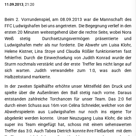
11.09.2013
, 21:20
Beim 2. Vorrundenspiel, am 08.09.2013 war die Mannschaft des
FFC Ludwigshafen bei uns angetreten. Die Begegnung verlief in den
ersten 20 Minuten weitestgehend über die rechte Seite, wobei Nora
Weiß stetig Durchsetzungsvermögen präsentierte und
Ludwigshafen mehr als nur forderte. Die Abwehr um Luisa Klohr,
Helene Kistner, Lina Stoye und Claudia Rößler funktionierten fast
fehlerfrei. Durch die Einwechselung von Judith Konrad wurde der
Sturm nochmals verstärkt und der erste Treffer lies nicht lange auf
sich warten. Judith verwandelte zum 1:0, was auch den
Halbzeitstand markierte.
In der zweiten Spielhälfte erhöhte unser Mittelfeld den Druck und
spielte über die Außenlinien den Ball stetig nach vorne. Daraus
entstanden zahlreiche Torchancen für unser Team. Das 2:0 fiel
durch einen Schuss aus 16m von Celina Schneider, welcher von der
Abwehrspielerin aus Ludwigshafen nur noch ins eigene Tor
abgelenkt werden konnte. Unser Neuzugang Luisa Klohr, die sich
super ins Team eingefügt hat, schoss mit einem sehenswerten
Treffer das 3:0. Auch Tabea Dietrich konnte ihre Fleißarbeit mit dem