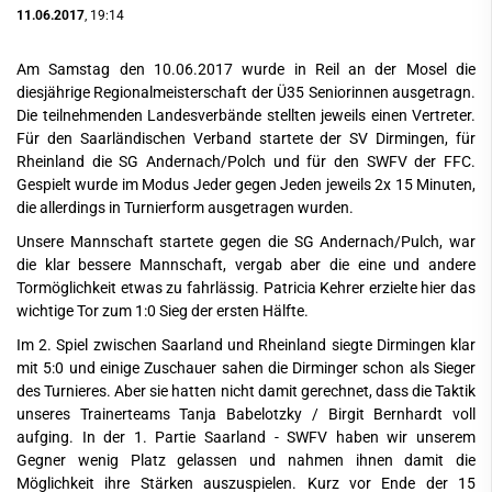
11.06.2017
, 19:14
Am Samstag den 10.06.2017 wurde in Reil an der Mosel die
diesjährige Regionalmeisterschaft der Ü35 Seniorinnen ausgetragn.
Die teilnehmenden Landesverbände stellten jeweils einen Vertreter.
Für den Saarländischen Verband startete der SV Dirmingen, für
Rheinland die SG Andernach/Polch und für den SWFV der FFC.
Gespielt wurde im Modus Jeder gegen Jeden jeweils 2x 15 Minuten,
die allerdings in Turnierform ausgetragen wurden.
Unsere Mannschaft startete gegen die SG Andernach/Pulch, war
die klar bessere Mannschaft, vergab aber die eine und andere
Tormöglichkeit etwas zu fahrlässig. Patricia Kehrer erzielte hier das
wichtige Tor zum 1:0 Sieg der ersten Hälfte.
Im 2. Spiel zwischen Saarland und Rheinland siegte Dirmingen klar
mit 5:0 und einige Zuschauer sahen die Dirminger schon als Sieger
des Turnieres. Aber sie hatten nicht damit gerechnet, dass die Taktik
unseres Trainerteams Tanja Babelotzky / Birgit Bernhardt voll
aufging. In der 1. Partie Saarland - SWFV haben wir unserem
Gegner wenig Platz gelassen und nahmen ihnen damit die
Möglichkeit ihre Stärken auszuspielen. Kurz vor Ende der 15