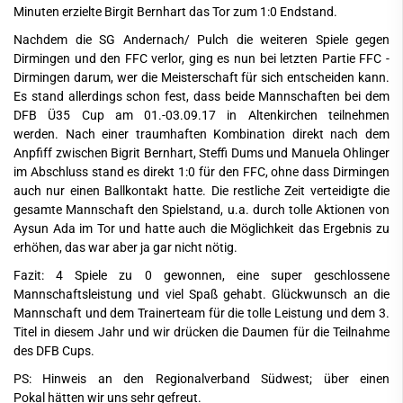
Minuten erzielte Birgit Bernhart das Tor zum 1:0 Endstand.
Nachdem die SG Andernach/ Pulch die weiteren Spiele gegen
Dirmingen und den FFC verlor, ging es nun bei letzten Partie FFC -
Dirmingen darum, wer die Meisterschaft für sich entscheiden kann.
Es stand allerdings schon fest, dass beide Mannschaften bei dem
DFB Ü35 Cup am 01.-03.09.17 in Altenkirchen teilnehmen
werden. Nach einer traumhaften Kombination direkt nach dem
Anpfiff zwischen Bigrit Bernhart, Steffi Dums und Manuela Ohlinger
im Abschluss stand es direkt 1:0 für den FFC, ohne dass Dirmingen
auch nur einen Ballkontakt hatte. Die restliche Zeit verteidigte die
gesamte Mannschaft den Spielstand, u.a. durch tolle Aktionen von
Aysun Ada im Tor und hatte auch die Möglichkeit das Ergebnis zu
erhöhen, das war aber ja gar nicht nötig.
Fazit: 4 Spiele zu 0 gewonnen, eine super geschlossene
Mannschaftsleistung und viel Spaß gehabt. Glückwunsch an die
Mannschaft und dem Trainerteam für die tolle Leistung und dem 3.
Titel in diesem Jahr und wir drücken die Daumen für die Teilnahme
des DFB Cups.
PS: Hinweis an den Regionalverband Südwest; über einen
Pokal hätten wir uns sehr gefreut.