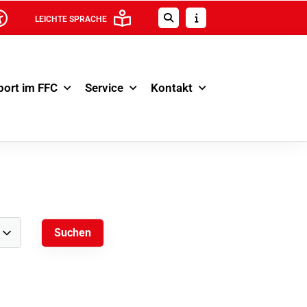
LEICHTE SPRACHE
port im FFC
Service
Kontakt