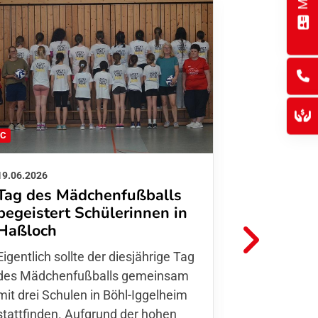
FC
FFC
19.06.2026
01.06.2026
Tag des Mädchenfußballs
Danke d
begeistert Schülerinnen in
FFC Jugendl
Haßloch
Hoffmann u
Eigentlich sollte der diesjährige Tag
Thomas Fo
des Mädchenfußballs gemeinsam
den 30.05. 
mit drei Schulen in Böhl-Iggelheim
Nationalma
stattfinden. Aufgrund der hohen
Finnla…