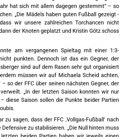
nahr hat sich mit allem dagegen gestemmt“ – so
chen. „Die Mädels haben guten Fußball gezeigt -
dass wir unsere zahlreichen Torchancen nicht
t dann der Knoten geplatzt und Kristin Götz schoss
nnte am vergangenen Spieltag mit einer 1:3-
nicht punkten. Dennoch ist das ein Gegner, der
elsberger sind auf dem Rasen sehr gut organisiert
rdem müssen wir auf Michaela Scheid achten,
e“ – so der FFC über seinen nächsten Gegner, der
rweilt. „In der letzten Saison konnten wir nur
 diese Saison sollen die Punkte beider Partien
oubis.
lar zu sagen, dass der FFC ‚Vollgas-Fußball‘ nach
e Defensive zu stabilisieren. „Die Null hinten muss
 letzten beiden Partien haben wir jeweils einen