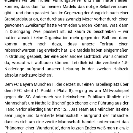
erzielten wir den frühen Führungstreffer und man hätte meinen
können, dass das Tor meinen Mädels das nötige Selbstvertrauen
gibt – und dann passiert fast im Gegenzug der Ausgleich nach einer
Standardsituation, der durchaus zwanzig Meter vorher durch einen
gewonnen Zweikampf hätte vermieden werden können. Was dann
in Durchgang Zwei passiert ist, ist kaum zu beschreiben – wir
hatten absolut keine Organisation mehr gegen den Ball und dann
kommt auch noch dazu, dass unsere Torfrau einen
rabenschwarzen Tag erwischt hat. Die Mädels haben einigermaßen
in Ordnung gespielt, der eine oder andere Lichtblick war sicherlich
da, worauf wir aufbauen können. Letztlich ist die verdiente 1:5-
Niederlage aufgrund unserer Leistung in der zweiten Halbzeit
absolut nachzuvollziehen“.
Dem FC Bayern München II, der derzeit nur einen Tabellenplatz über
dem FFC steht (1 Punkt / Platz 8), erging es am Mittwochspiel
gegen die SG Andernach vor heimischem Publikum ähnlich: die
Mannschaft um Nathalie Bischof gab ebenso eine Führung aus der
Hand, verlor allerdings nur mit 1:2. „Das Team aus München ist eine
sehr junge und talentierte Mannschaft - aufgrund der Tatsache,
dass es sich um eine zweite Mannschaft handelt untermauert das
Phänomen einer ‚Wundertüte‘, denn letzten Endes weiß man nie wie