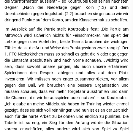
die Startformation aussieht“ – so Koutroubis über seinen nächsten
Gegner. „Nach der Niederlage gegen Köln (1:3) und dem
Unentschieden gegen Ingolstadt (2:2) brauchen sie genauso wie wir
dringend Punkte auf dem Konto, um den Klassenerhalt zu schaffen.
Im Ausblick auf die Partie stellt Koutroubis fest: „Die Partie am
Mittwoch wird sicherlich nichts für Feinschmecker, hier spielt der
Letzte gegen den Vorletzten, beide Teams brauchen die wichtigen
Zähler, da ist die Art und Weise des Punktgewinns zweitrangig“. Der
1. FFC Niederkirchen muss so schnell es geht die Niederlage gegen
die Eintracht abschütteln und nach vorne schauen. „Wichtig wird
sein, dass sowohl unsere jungen, als auch unsere erfahrenen
Spielerinnen den Respekt ablegen und alles auf dem Platz
investieren. Wir müssen noch enger zusammenrücken, vor allem
gegen den Ball, wir brauchen eine bessere Organisation und
müssen schauen, dass wir mehr Torgefahr ausstrahlen und dann
die Chancen, die wir herausspielen auch nutzen“ – so Koutroubis.
„Ich glaube an meine Mädels, sie haben im Training wieder einmal
gezeigt, dass sie sich voll reinhängen und nun ist es an der Zeit sich
auch für die harte Arbeit zu belohnen und endlich zu punkten. Die
Tabelle ist so eng, ein Sieg für den Anfang würde die Situation
vorerst entschärfen, alles andere wird sich von Spiel zu Spiel