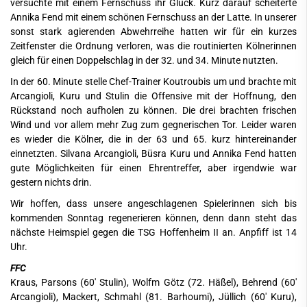
versuchte mit einem Fernschuss ihr Glück. Kurz darauf scheiterte
Annika Fend mit einem schönen Fernschuss an der Latte. In unserer
sonst stark agierenden Abwehrreihe hatten wir für ein kurzes
Zeitfenster die Ordnung verloren, was die routinierten Kölnerinnen
gleich für einen Doppelschlag in der 32. und 34. Minute nutzten.
In der 60. Minute stelle Chef-Trainer Koutroubis um und brachte mit
Arcangioli, Kuru und Stulin die Offensive mit der Hoffnung, den
Rückstand noch aufholen zu können. Die drei brachten frischen
Wind und vor allem mehr Zug zum gegnerischen Tor. Leider waren
es wieder die Kölner, die in der 63 und 65. kurz hintereinander
einnetzten. Silvana Arcangioli, Büsra Kuru und Annika Fend hatten
gute Möglichkeiten für einen Ehrentreffer, aber irgendwie war
gestern nichts drin.
Wir hoffen, dass unsere angeschlagenen Spielerinnen sich bis
kommenden Sonntag regenerieren können, denn dann steht das
nächste Heimspiel gegen die TSG Hoffenheim II an. Anpfiff ist 14
Uhr.
FFC
Kraus, Parsons (60' Stulin), Wolfm Götz (72. Häßel), Behrend (60'
Arcangioli), Mackert, Schmahl (81. Barhoumi), Jüllich (60' Kuru),