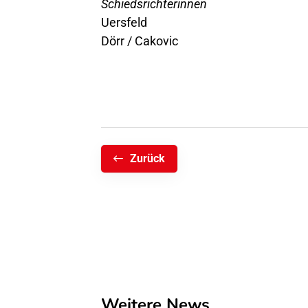
Schiedsrichterinnen
Uersfeld
Dörr / Cakovic
Zurück
Weitere News