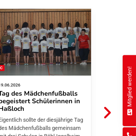
FC
FFC
Mitglied werden!
19.06.2026
01.06.2026
Tag des Mädchenfußballs
Danke d
begeistert Schülerinnen in
FFC Jugendl
Haßloch
Hoffmann u
Eigentlich sollte der diesjährige Tag
Thomas Fo
des Mädchenfußballs gemeinsam
den 30.05. 