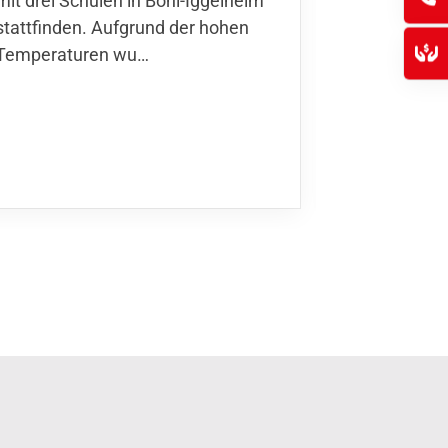
mit drei Schulen in Böhl-Iggelheim
Nationalma
stattfinden. Aufgrund der hohen
Finnla…
Temperaturen wu…