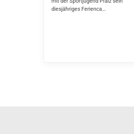
der Sportjugend Pfalz sein
diesjähriges Ferienca…