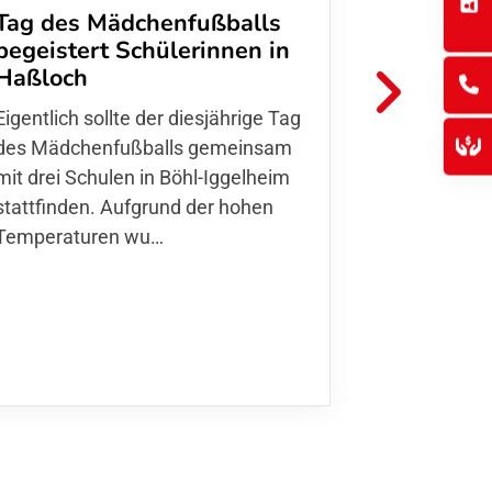
Tag des Mädchenfußballs
Danke d
begeistert Schülerinnen in
FFC Jugendl
Haßloch
Hoffmann u
Eigentlich sollte der diesjährige Tag
Thomas Fo
des Mädchenfußballs gemeinsam
den 30.05. 
mit drei Schulen in Böhl-Iggelheim
Nationalma
stattfinden. Aufgrund der hohen
Finnla…
Temperaturen wu…