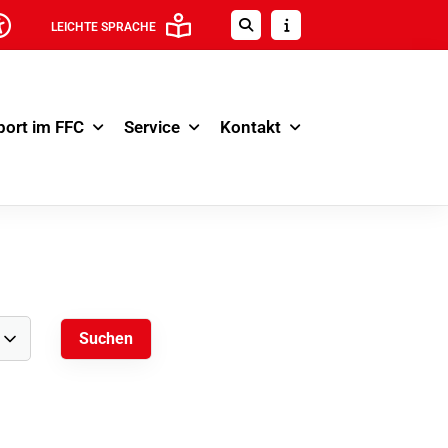
LEICHTE SPRACHE
port im FFC
Service
Kontakt