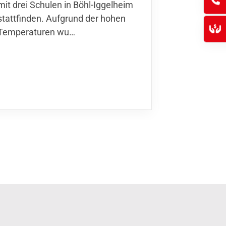
mit drei Schulen in Böhl-Iggelheim
Nationalma
stattfinden. Aufgrund der hohen
Finnla…
Temperaturen wu…