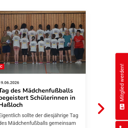
Mitglied werden!
FC
FFC
19.06.2026
01.06.2026
Tag des Mädchenfußballs
Danke d
begeistert Schülerinnen in
FFC Jugendl
Haßloch
Hoffmann u
Eigentlich sollte der diesjährige Tag
Thomas Fo
des Mädchenfußballs gemeinsam
den 30.05. 