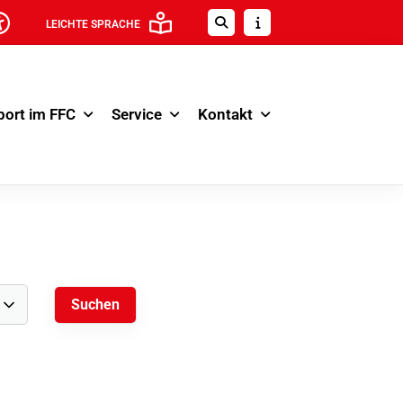
LEICHTE SPRACHE
port im FFC
Service
Kontakt