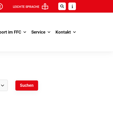
LEICHTE SPRACHE
port im FFC
Service
Kontakt