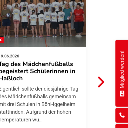
FC
FFC
Mitglied werden!
19.06.2026
01.06.2026
Tag des Mädchenfußballs
Danke d
begeistert Schülerinnen in
FFC Jugendl
Haßloch
Hoffmann u
Eigentlich sollte der diesjährige Tag
Thomas Fo
des Mädchenfußballs gemeinsam
den 30.05. 
mit drei Schulen in Böhl-Iggelheim
Nationalma
stattfinden. Aufgrund der hohen
Finnla…
Temperaturen wu…