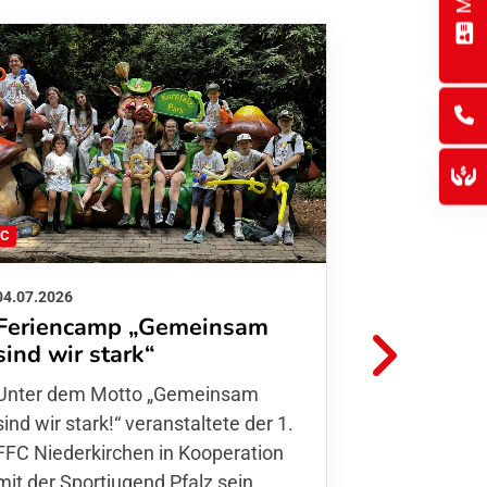
FC
FFC
04.07.2026
26.06.2026
Feriencamp „Gemeinsam
Informat
sind wir stark“
Hitzelag
Unter dem Motto „Gemeinsam sind
Aufgrund d
wir stark!“ veranstaltete der 1. FFC
Temperatur
Niederkirchen in Kooperation mit
Verantwort
der Sportjugend Pfalz sein
unserer Mit