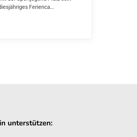
diesjähriges Ferienca…
entschiede
Kurse
,…
n unterstützen: