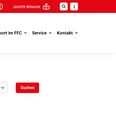
LEICHTE SPRACHE
port im FFC
Service
Kontakt