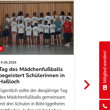
FC
FFC
Mitglied werden!
19.06.2026
01.06.2026
Tag des Mädchenfußballs
Danke d
begeistert Schülerinnen in
FFC Jugendl
Haßloch
Hoffmann u
Eigentlich sollte der diesjährige Tag
Thomas Fo
des Mädchenfußballs gemeinsam
den 30.05. 
mit drei Schulen in Böhl-Iggelheim
Nationalma