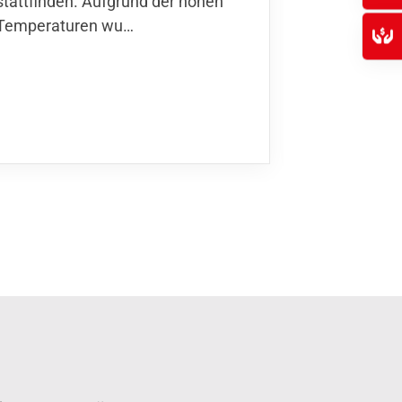
stattfinden. Aufgrund der hohen
Finnla…
Temperaturen wu…