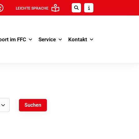
LEICHTE SPRACHE
port im FFC
Service
Kontakt