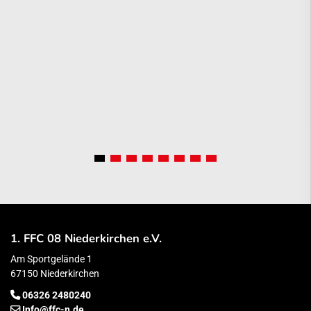
1. FFC 08 Niederkirchen e.V.
Am Sportgelände 1
67150 Niederkirchen
06326 2480240
Info@ffc-n.de