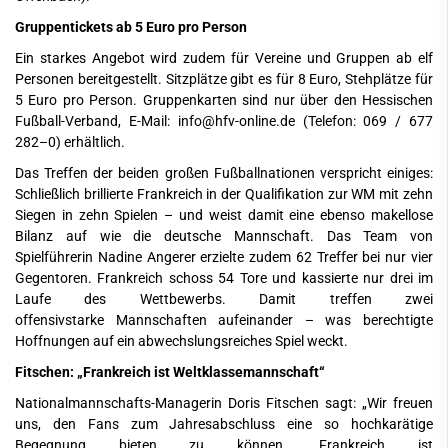
Gruppentickets ab 5 Euro pro Person
Ein starkes Angebot wird zudem für Vereine und Gruppen ab elf
Personen bereitgestellt. Sitzplätze gibt es für 8 Euro, Stehplätze für
5 Euro pro Person. Gruppenkarten sind nur über den Hessischen
Fußball-Verband, E-Mail: info@hfv-online.de (Telefon: 069 / 677
282–0) erhältlich.
Das Treffen der beiden großen Fußballnationen verspricht einiges:
Schließlich brillierte Frankreich in der Qualifikation zur WM mit zehn
Siegen in zehn Spielen – und weist damit eine ebenso makellose
Bilanz auf wie die deutsche Mannschaft. Das Team von
Spielführerin Nadine Angerer erzielte zudem 62 Treffer bei nur vier
Gegentoren. Frankreich schoss 54 Tore und kassierte nur drei im
Laufe des Wettbewerbs. Damit treffen zwei
offensivstarke Mannschaften aufeinander – was berechtigte
Hoffnungen auf ein abwechslungsreiches Spiel weckt.
Fitschen: „Frankreich ist Weltklassemannschaft“
Nationalmannschafts-Managerin Doris Fitschen sagt: „Wir freuen
uns, den Fans zum Jahresabschluss eine so hochkarätige
Begegnung bieten zu können. Frankreich ist