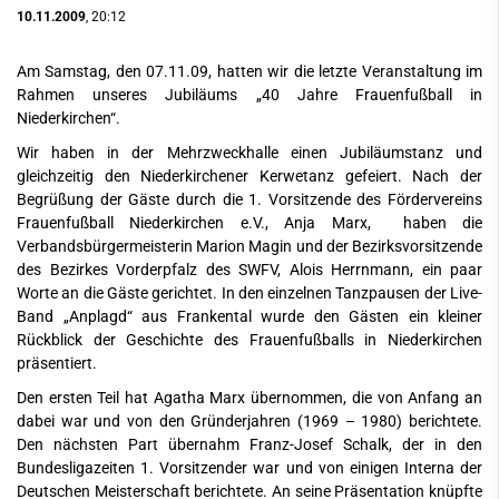
10.11.2009
, 20:12
Am Samstag, den 07.11.09, hatten wir die letzte Veranstaltung im
Rahmen unseres Jubiläums „40 Jahre Frauenfußball in
Niederkirchen“.
Wir haben in der Mehrzweckhalle einen Jubiläumstanz und
gleichzeitig den Niederkirchener Kerwetanz gefeiert. Nach der
Begrüßung der Gäste durch die 1. Vorsitzende des Fördervereins
Frauenfußball Niederkirchen e.V., Anja Marx, haben die
Verbandsbürgermeisterin Marion Magin und der Bezirksvorsitzende
des Bezirkes Vorderpfalz des SWFV, Alois Herrnmann, ein paar
Worte an die Gäste gerichtet. In den einzelnen Tanzpausen der Live-
Band „Anplagd“ aus Frankental wurde den Gästen ein kleiner
Rückblick der Geschichte des Frauenfußballs in Niederkirchen
präsentiert.
Den ersten Teil hat Agatha Marx übernommen, die von Anfang an
dabei war und von den Gründerjahren (1969 – 1980) berichtete.
Den nächsten Part übernahm Franz-Josef Schalk, der in den
Bundesligazeiten 1. Vorsitzender war und von einigen Interna der
Deutschen Meisterschaft berichtete. An seine Präsentation knüpfte