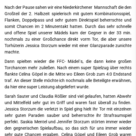
Nach der Pause sahen wir eine Niederkirchener Mannschaft die den
Großteil der 2. Halbzeit spielerisch mit gutem Kombinationsspiel,
Flanken, Doppelpass und sehr gutem Direktspiel beherrschte und
somit Chancen im 2 Minutentakt hatten. Durch das sehr schnelle
und offene Spiel unserer Mädels kam der Gegner in der 33 min.
nochmals zu einer Großchance direkt vorm Tor, die aber unsere
Torhüterin Jessica Storzum wieder mit einer Glanzparade zunichte
machte.
Dann spielten wieder die FFC- Mädel´s, die dann keine großen
Torchancen mehr zuließen. Nach einem super Spielzug über rechts
flankte Celina Göpel in die Mitte wo Eileen Grob zum 4:0 Endstand
traf. An dieser Stelle möchte ich nochmals alle Beteiligte erwähnen,
da hier eine super Leistung abgeliefert wurde.
Sarah Sauter und Claudia Rößler sind viel gelaufen, hatten Abwehr
und Mittelfeld sehr gut im Griff und waren fast überall zu finden.
Jessica Storzum die verletzt in Spiel ging hielt Ihr Tor mit einzelnen
sehr guten Paraden sauber und beherrschte ihr Strafraumspiel
perfekt. Saskia Mentel und Jennifer Storzum störten immer wieder
den gegnerischen Spielaufbau, so das sich für uns immer wieder
sehr gute Chancen ergaben. Celina Göpel und Eileen Grob waren