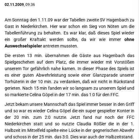
02.11.2009
, 09:36
Am Sonntag den 1.11.09 war der Tabellen zweite SV Hagenbach zu
Gast in Niederkirchen. Hier war schon ein Sieg von Nöten um die
Tabellenführung zu behalten. Es war klar, daß dieses Spiel wieder
ein großer Kraftakt werden sollte, da wir wie immer
ohne
Auswechselspieler
antreten mussten.
Die ersten 13 min. übernahmen die Gäste aus Hagenbach das
Spielgeschehen auf dem Platz, die immer wieder mit Vorstößen
unserem Tor gefährlich nahe kamen. In dieser Phase des Spiels ist
es einer guten Abwehrleistung sowie einer Glanzparade unserer
Torhüterin in der 10 min. zu verdanken, daß wir nicht in Rückstand
gerieten. Nach 15 min fanden wir so langsam zu unserem Spiel und
so markierte Celina Göpel in der 17 min. das 1:0 für den FFC.
Jetzt bekam unsere Mannschaft das Spiel immer besser in den Griff
und so war es wieder Celina Göpel die ein super gespielter Konter in
der 20 min. zum 2:0 nutzte. Jetzt fand nur noch der FFC
Niederkirchen statt und so nutzte Claudia Rößler die in der 1.
Halbzeit im Mittelfeld spielte eine Lücke in der gegnerischen Abwehr
und schoss in der 25 min. das 3:0. Dies war auch der Halbzeitstand.