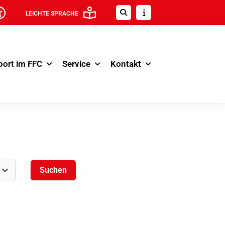
LEICHTE SPRACHE
port im FFC
Service
Kontakt