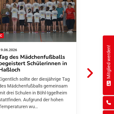
FC
FFC
Mitglied werden!
19.06.2026
01.06.2026
Tag des Mädchenfußballs
Danke d
begeistert Schülerinnen in
FFC Jugendl
Haßloch
Hoffmann u
Eigentlich sollte der diesjährige Tag
Thomas Fo
des Mädchenfußballs gemeinsam
den 30.05. 
mit drei Schulen in Böhl-Iggelheim
Nationalma
stattfinden. Aufgrund der hohen
Finnla…
Temperaturen wu…