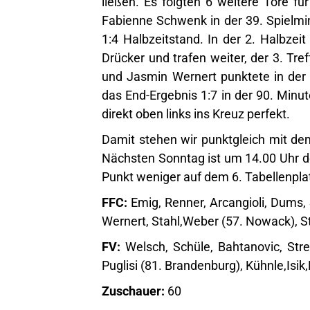
ließen. Es folgten 6 weitere Tore für
Fabienne Schwenk in der 39. Spielmi
1:4 Halbzeitstand. In der 2. Halbzeit
Drücker und trafen weiter, der 3. Tre
und Jasmin Wernert punktete in der
das End-Ergebnis 1:7 in der 90. Min
direkt oben links ins Kreuz perfekt.
Damit stehen wir punktgleich mit dem
Nächsten Sonntag ist um 14.00 Uhr de
Punkt weniger auf dem 6. Tabellenpla
FFC:
Emig, Renner, Arcangioli, Dums,
Wernert, Stahl,Weber (57. Nowack), Stu
FV:
Welsch, Schüle, Bahtanovic, Stre
Puglisi (81. Brandenburg), Kühnle,Isik,
Zuschauer:
60