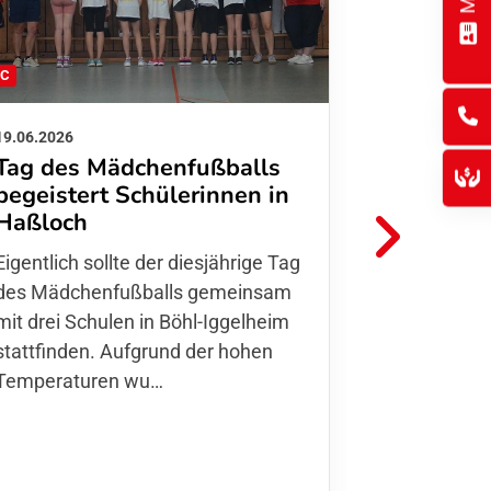
FC
FFC
19.06.2026
01.06.2026
Tag des Mädchenfußballs
Danke d
begeistert Schülerinnen in
FFC Jugendl
Haßloch
Hoffmann u
Eigentlich sollte der diesjährige Tag
Thomas Fo
des Mädchenfußballs gemeinsam
den 30.05. 
mit drei Schulen in Böhl-Iggelheim
Nationalma
stattfinden. Aufgrund der hohen
Finnla…
Temperaturen wu…