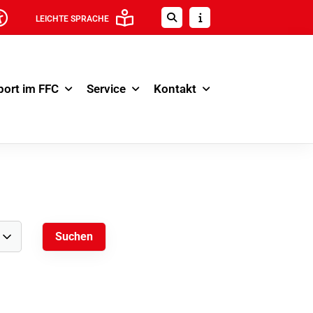
LEICHTE SPRACHE
port im FFC
Service
Kontakt