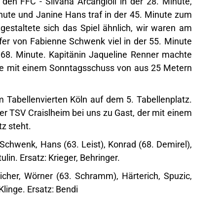
 den FFC - Silvana Arcangioli in der 28. Minute,
nute und Janine Hans traf in der 45. Minute zum
 gestaltete sich das Spiel ähnlich, wir waren am
ffer von Fabienne Schwenk viel in der 55. Minute
 68. Minute. Kapitänin Jaqueline Renner machte
ute mit einem Sonntagsschuss von aus 25 Metern
 Tabellenvierten Köln auf dem 5. Tabellenplatz.
r TSV Craislheim bei uns zu Gast, der mit einem
tz steht.
 Schwenk, Hans (63. Leist), Konrad (68. Demirel),
lin. Ersatz: Krieger, Behringer.
icher, Wörner (63. Schramm), Härterich, Spuzic,
Klinge. Ersatz: Bendi