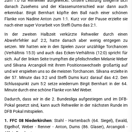
zum 1:0 für Rehweiler aufgeweckt. Unsere Leistung steigerte sich
danach Zusehens und der Klassenunterschied war dann auch
erkennbar. Birgit Bernhart köpfte den Ball nach einer schönen
Flanke von Nadine Anton zum 1:1. Kurz vor der Pause erzielte sie
nach einer super Vorarbeit von Steffi Dums das 2:1.
In der zweiten Halbzeit verkürzte Rehweiler durch einen
Abwehrfehler auf 2:2, hatte danach aber wenig entgegen zu
setzen. Wir hatten wie in den Spielen zuvor unzählige Torchancen
(Verhältnis 15:3) und auch das Ecken-Verhältnis (12:0) spricht für
sich. Auf der linken Seite trumpften die pfeilschnellen Melanie Weber
und Silvana Arcangioli mit ihrem Positionswechseln großartig auf
und wir erspielten uns so die meisten Torchancen. Silvana erzielte in
der 57. Minute das 3:2 und Steffi Dums kurz darauf das 4:2. Den
Schlusspunkt zum 5:2 setze wiederrum Birgit Bernhart in der 64.
Minute durch eine schöne Flanke von Mel Weber.
Dadurch, dass wir in die 2. Bundesliga aufgestiegen und im DFB-
Pokal gesetzt sind, kann auch Rehweiler in der nächsten Runde im
DFB Pokal mitspielen.
1. FFC 08 Niederkirchen
: Stahl - Hartenbach (64. Siegel), Ewald,
Eigelhof, Weber - Renner - Anton, Dums (86. Glaser), Arcangioli -