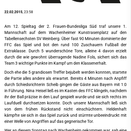
22.02.2015
, 23:58
Am 12. Spieltag der 2. Frauen-Bundesliga Süd traf unsere 1.
Mannschaft auf dem Wachenheimer Kunstrasenplatz auf den
Tabellensechsten SV Weinberg. Über fast 90 Minuten dominierte der
FFC das Spiel und bot den rund 100 Zuschauern Fußball der
Extraklasse. Durch 5 wunderschöne Tore, alleine 4 davon erzielt
durch die wie gewohnt überragende Nadine Fols, sichert sich das
Team 3 wichtige Punkte im Kampf um den Klassenerhalt.
Doch ehe die 5 grandiosen Treffer bejubelt werden konnten, startete
die Partie alles andere als erwartet. Bereits 4 Minuten nach Anpfiff
durch Schiedsrichterin Scheib gingen die Gäste aus Bayern mit 1:0
in Führung. Nina Heisel ließ es im Kasten des FFC klingeln, nachdem
ihr der Ball präzise in den Lauf gespielt wurde und sie sich rechts im
Laufduell durchsetzen konnte. Doch unsere Mannschaft ließ sich
von dem frühen Rückstand nicht einschüchtern. Heldenhaft
kämpfte sie sich in das Spiel zurück und stürmte unbeeindruckt mit
einer Welle von Angriffen auf das gegnerische Tor.
Wer an diesem Sonntag nach Wachenheim gekommen war, sah eine