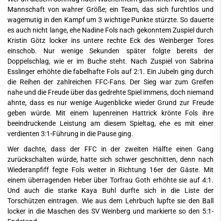
Mannschaft von wahrer Größe; ein Team, das sich furchtlos und
wagemutig in den Kampf um 3 wichtige Punkte stürzte. So dauerte
es auch nicht lange, ehe Nadine Fols nach gekonntem Zuspiel durch
Kristin Götz locker ins untere rechte Eck des Weinberger Tores
einschob. Nur wenige Sekunden später folgte bereits der
Doppelschlag, wie er im Buche steht. Nach Zuspiel von Sabrina
Esslinger erhöhte die fabelhafte Fols auf 2:1. Ein Jubeln ging durch
die Reihen der zahlreichen FFC-Fans. Der Sieg war zum Greifen
nahe und die Freude über das gedrehte Spiel immens, doch niemand
ahnte, dass es nur wenige Augenblicke wieder Grund zur Freude
geben würde. Mit einem lupenreinen Hattrick krönte Fols ihre
beeindruckende Leistung am diesem Spieltag, ehe es mit einer
verdienten 3:1-Führung in die Pause ging.
Wer dachte, dass der FFC in der zweiten Hälfte einen Gang
zurückschalten würde, hatte sich schwer geschnitten, denn nach
Wiederanpfiff fegte Fols weiter in Richtung 16er der Gäste. Mit
einem überragenden Heber über Torfrau Goth erhöhte sie auf 4:1.
Und auch die starke Kaya Buhl durfte sich in die Liste der
Torschützen eintragen. Wie aus dem Lehrbuch lupfte sie den Ball
locker in die Maschen des SV Weinberg und markierte so den 5:1-