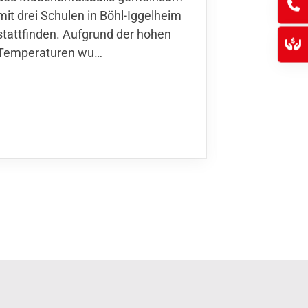
mit drei Schulen in Böhl-Iggelheim
Nationalma
stattfinden. Aufgrund der hohen
Finnla…
Temperaturen wu…