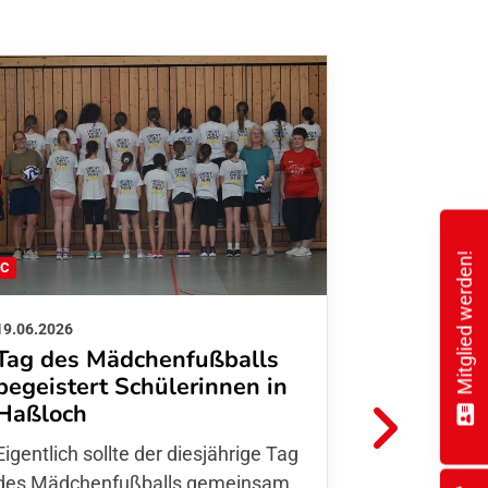
Mitglied werden!
FC
FFC
19.06.2026
01.06.2026
Tag des Mädchenfußballs
Danke d
begeistert Schülerinnen in
FFC Jugendl
Haßloch
Hoffmann u
Eigentlich sollte der diesjährige Tag
Thomas Fo
des Mädchenfußballs gemeinsam
den 30.05. 