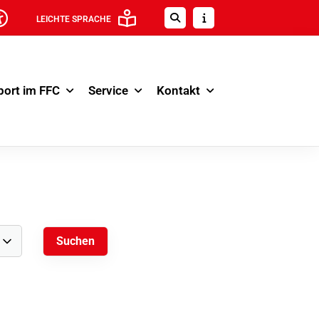
LEICHTE SPRACHE
port im FFC
Service
Kontakt