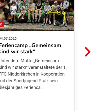
FC
FFC
04.07.2026
26.06.2026
Feriencamp „Gemeinsam
Informat
sind wir stark“
Hitzelag
Unter dem Motto „Gemeinsam sind
Aufgrund d
wir stark!“ veranstaltete der 1. FFC
Temperatur
Niederkirchen in Kooperation mit
Verantwort
der Sportjugend Pfalz sein
unserer Mit
diesjähriges Ferienca…
entschiede
Kurse
,…