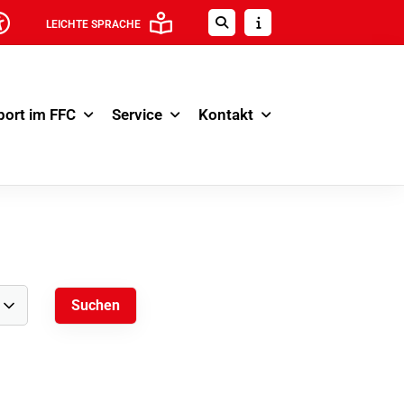
LEICHTE SPRACHE
port im FFC
Service
Kontakt