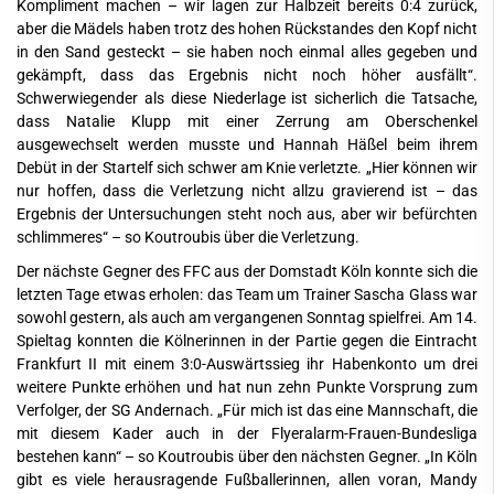
Kompliment machen – wir lagen zur Halbzeit bereits 0:4 zurück,
aber die Mädels haben trotz des hohen Rückstandes den Kopf nicht
in den Sand gesteckt – sie haben noch einmal alles gegeben und
gekämpft, dass das Ergebnis nicht noch höher ausfällt“.
Schwerwiegender als diese Niederlage ist sicherlich die Tatsache,
dass Natalie Klupp mit einer Zerrung am Oberschenkel
ausgewechselt werden musste und Hannah Häßel beim ihrem
Debüt in der Startelf sich schwer am Knie verletzte. „Hier können wir
nur hoffen, dass die Verletzung nicht allzu gravierend ist – das
Ergebnis der Untersuchungen steht noch aus, aber wir befürchten
schlimmeres“ – so Koutroubis über die Verletzung.
Der nächste Gegner des FFC aus der Domstadt Köln konnte sich die
letzten Tage etwas erholen: das Team um Trainer Sascha Glass war
sowohl gestern, als auch am vergangenen Sonntag spielfrei. Am 14.
Spieltag konnten die Kölnerinnen in der Partie gegen die Eintracht
Frankfurt II mit einem 3:0-Auswärtssieg ihr Habenkonto um drei
weitere Punkte erhöhen und hat nun zehn Punkte Vorsprung zum
Verfolger, der SG Andernach. „Für mich ist das eine Mannschaft, die
mit diesem Kader auch in der Flyeralarm-Frauen-Bundesliga
bestehen kann“ – so Koutroubis über den nächsten Gegner. „In Köln
gibt es viele herausragende Fußballerinnen, allen voran, Mandy