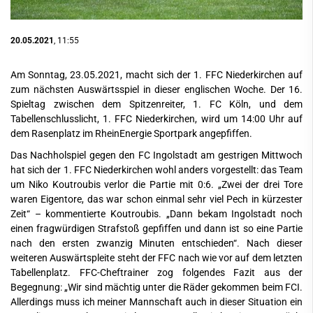
20.05.2021
, 11:55
Am Sonntag, 23.05.2021, macht sich der 1. FFC Niederkirchen auf
zum nächsten Auswärtsspiel in dieser englischen Woche. Der 16.
Spieltag zwischen dem Spitzenreiter, 1. FC Köln, und dem
Tabellenschlusslicht, 1. FFC Niederkirchen, wird um 14:00 Uhr auf
dem Rasenplatz im RheinEnergie Sportpark angepfiffen.
Das Nachholspiel gegen den FC Ingolstadt am gestrigen Mittwoch
hat sich der 1. FFC Niederkirchen wohl anders vorgestellt: das Team
um Niko Koutroubis verlor die Partie mit 0:6. „Zwei der drei Tore
waren Eigentore, das war schon einmal sehr viel Pech in kürzester
Zeit“ – kommentierte Koutroubis. „Dann bekam Ingolstadt noch
einen fragwürdigen Strafstoß gepfiffen und dann ist so eine Partie
nach den ersten zwanzig Minuten entschieden“. Nach dieser
weiteren Auswärtspleite steht der FFC nach wie vor auf dem letzten
Tabellenplatz. FFC-Cheftrainer zog folgendes Fazit aus der
Begegnung: „Wir sind mächtig unter die Räder gekommen beim FCI.
Allerdings muss ich meiner Mannschaft auch in dieser Situation ein