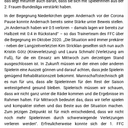
das liegt mitunter auch daran, dass sie sich mit Spielerinnen aus der
2. Frauen-Bundesliga verstärkt haben.
In der Begegnung Niederkirchen gegen Andernach vor der Corona
Pause konnte Andernach bereits seine Stärke unter Beweis stellen.
„In Andernach haben wir 0:5 verloren – damals lagen wir bereits zur
Halbzeit mit 0:4 in Rückstand“ – so das Trainerteam des FFC über
die Begegnung im Oktober 2020. „Die Situation wird immer prekärer
- neben der Langzeitverletzten Kim Stricklan gesellten sich nun auch
Kristin Götz (Knieverletzung) und Laura Schmahl (Verletzung am
Fuß), für die ein Einsatz am Mittwoch zum derzeitigen Stand
ausgeschlossen ist. In Zukunft müssen wir der einen oder anderen
Spielerin eine Auszeit gönnen und darauf achten, dass jede Spielerin
genügend Rehabilitationszeit bekommt. Mannschaftstechnisch gilt
es nun für uns, dass alle Spielerinnen für den Rest der Saison
weitestgehend gesund bleiben. Spielerisch müssen wir schauen,
dass wir nicht ganz unter die Räder kommen und die Ergebnisse im
Rahmen halten. Für Mittwoch bedeutet das, dass wir tiefer spielen
und kompakter stehen und das Beste aus der Situation machen.
Zum jetzigen Zeitpunkt ist für mich entscheidend, dass wir nicht
noch mehr Spielerinnen durch schwerwiegende Verletzungen
verlieren werden“. Erfreulicherweise konnte sich der 1. FFC