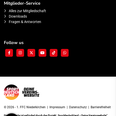
Mitglieder-Service
Alles zur Mitgliedschaft
Downloads
Fragen & Antworten
Follow us
© 2026 - 1. FFC Niederkirchen |
Impressum
|
Datenschutz
|
Barrierefreiheit
Diese Website ist gefördert durch das Projekt
„Sportdeutschland – Deine Vereinswebsite”
,