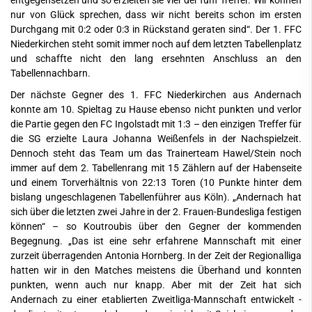
entgegensetzen und so erzielten sie vier der fünf Treffer. Wir können
nur von Glück sprechen, dass wir nicht bereits schon im ersten
Durchgang mit 0:2 oder 0:3 in Rückstand geraten sind“. Der 1. FFC
Niederkirchen steht somit immer noch auf dem letzten Tabellenplatz
und schaffte nicht den lang ersehnten Anschluss an den
Tabellennachbarn.
Der nächste Gegner des 1. FFC Niederkirchen aus Andernach
konnte am 10. Spieltag zu Hause ebenso nicht punkten und verlor
die Partie gegen den FC Ingolstadt mit 1:3 – den einzigen Treffer für
die SG erzielte Laura Johanna Weißenfels in der Nachspielzeit.
Dennoch steht das Team um das Trainerteam Hawel/Stein noch
immer auf dem 2. Tabellenrang mit 15 Zählern auf der Habenseite
und einem Torverhältnis von 22:13 Toren (10 Punkte hinter dem
bislang ungeschlagenen Tabellenführer aus Köln). „Andernach hat
sich über die letzten zwei Jahre in der 2. Frauen-Bundesliga festigen
können“ – so Koutroubis über den Gegner der kommenden
Begegnung. „Das ist eine sehr erfahrene Mannschaft mit einer
zurzeit überragenden Antonia Hornberg. In der Zeit der Regionalliga
hatten wir in den Matches meistens die Überhand und konnten
punkten, wenn auch nur knapp. Aber mit der Zeit hat sich
Andernach zu einer etablierten Zweitliga-Mannschaft entwickelt -