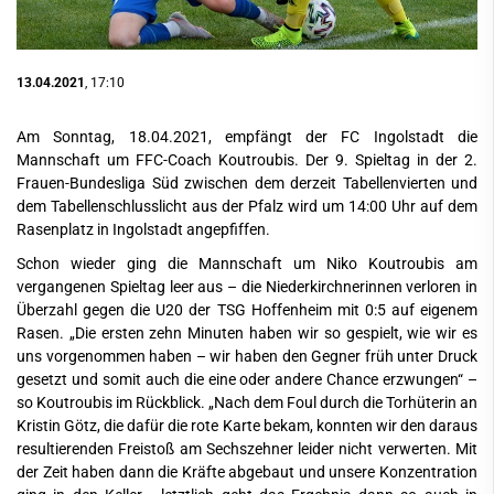
13.04.2021
, 17:10
Am Sonntag, 18.04.2021, empfängt der FC Ingolstadt die
Mannschaft um FFC-Coach Koutroubis. Der 9. Spieltag in der 2.
Frauen-Bundesliga Süd zwischen dem derzeit Tabellenvierten und
dem Tabellenschlusslicht aus der Pfalz wird um 14:00 Uhr auf dem
Rasenplatz in Ingolstadt angepfiffen.
Schon wieder ging die Mannschaft um Niko Koutroubis am
vergangenen Spieltag leer aus – die Niederkirchnerinnen verloren in
Überzahl gegen die U20 der TSG Hoffenheim mit 0:5 auf eigenem
Rasen. „Die ersten zehn Minuten haben wir so gespielt, wie wir es
uns vorgenommen haben – wir haben den Gegner früh unter Druck
gesetzt und somit auch die eine oder andere Chance erzwungen“ –
so Koutroubis im Rückblick. „Nach dem Foul durch die Torhüterin an
Kristin Götz, die dafür die rote Karte bekam, konnten wir den daraus
resultierenden Freistoß am Sechszehner leider nicht verwerten. Mit
der Zeit haben dann die Kräfte abgebaut und unsere Konzentration