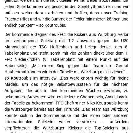
genutzt werden, um die individuellen Fehler weiter abzustellen. Mit
jedem Spiel kommen wir besser in den Spielrhythmus rein und wir
müssen weiter daran arbeiten und hoffen, dass unser Training
Früchte trägt und wir die Summe der Fehler minimieren können und
endlich punkten“ – so Koutroubis.
Der kommende Gegner des FFC, die Kickers aus Würzburg, verlor
am vergangenen Spieltag mit 1:2 auswärts gegen die U20
Mannschaft der TSG Hoffenheim und belegt derzeit den 8.
Tabellenplatz und steht somit mit vier Zählern direkt über dem 1.
FFC Niederkirchen (9. Tabellenplatz mit einem Punkt auf der
Habenseite). „Mit einem Sieg gegen das Team um Gernot
Haubenthal können wir in der Tabelle mit Würzburg gleich ziehen“ –
so Koutroubis im Interview. „Das wäre enorm wichtig für meine
Mädels, um das nötige Selbstbewusstsein für die nächsten
Aufgaben, die uns in den kommenden Wochen erwarten, zu
bekommen. Außerdem wird es die letzte Chance sein, Anschluss in
der Tabelle zu bekommen“. FFC-Cheftrainer Niko Koutroubis kennt
die Würzburger bereits aus der Hinrunde: „Das Team aus Würzburg
konnte sich in der Sommerpause mit der einen oder anderen
internationalen Spielerin weiter verstärken – außerdem
verpflichteten die Würzburger Kickers die Top-Spielerin aus