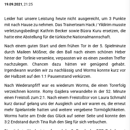
19.09.2021
, 21:25
Leider hat unsere Leistung heute nicht ausgereicht, um 3 Punkte
mit nach Hause zu nehmen. Das Trainerteam Hack / Yildirim musste
verletzungsbedingt Kathrin Becker sowie Büsra Kuru ersetzen, die
hatte eine Abstellung für die türkische Nationalmannschaft.
Nach einem guten Start und dem frühen Tor in der 5. Spielminute
durch Maileen Mößner, die den Ball nach einem schönen Heber
hinter der Torlinie versenkte, verpassten wir es einen zweiten Treffer
nachzulegen. Chancen dazu hätten wir genügend gehabt.
Irgendwann wurden wir zu nachlässig und Worms konnte kurz vor
der Halbzeit auf den 1:1 Pausenstand verkürzen.
Nach Wiederanpfiff war es wiederum Worms, die einen Torerfolg
verzeichnen konnte. Romy Gajdera verwandelte in der 52. Minute
einen Freistoß zum 2:1. Nach einem Freistoßtor von Laura Schmahl
kurz darauf gelang uns der Ausgleich und wir waren es, die erneut
mehr Spielanteile hatten und weitere vergebene Tormöglichkeiten.
Worms hatte am Ende das Glück auf seiner Seite und konnte den
3:2 Endstand durch Tina Ruh den Sieg für sich verbuchen.