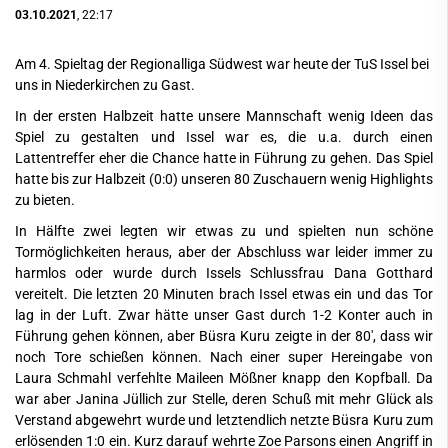
03.10.2021
, 22:17
Am 4. Spieltag der Regionalliga Südwest war heute der TuS Issel bei
uns in Niederkirchen zu Gast.
In der ersten Halbzeit hatte unsere Mannschaft wenig Ideen das
Spiel zu gestalten und Issel war es, die u.a. durch einen
Lattentreffer eher die Chance hatte in Führung zu gehen. Das Spiel
hatte bis zur Halbzeit (0:0) unseren 80 Zuschauern wenig Highlights
zu bieten.
In Hälfte zwei legten wir etwas zu und spielten nun schöne
Tormöglichkeiten heraus, aber der Abschluss war leider immer zu
harmlos oder wurde durch Issels Schlussfrau Dana Gotthard
vereitelt. Die letzten 20 Minuten brach Issel etwas ein und das Tor
lag in der Luft. Zwar hätte unser Gast durch 1-2 Konter auch in
Führung gehen können, aber Büsra Kuru zeigte in der 80', dass wir
noch Tore schießen können. Nach einer super Hereingabe von
Laura Schmahl verfehlte Maileen Mößner knapp den Kopfball. Da
war aber Janina Jüllich zur Stelle, deren Schuß mit mehr Glück als
Verstand abgewehrt wurde und letztendlich netzte Büsra Kuru zum
erlösenden 1:0 ein. Kurz darauf wehrte Zoe Parsons einen Angriff in