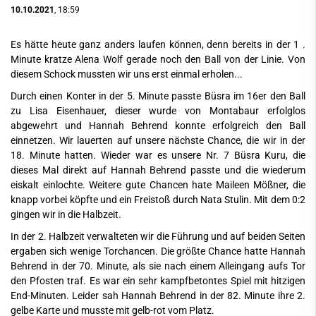
10.10.2021
, 18:59
Es hätte heute ganz anders laufen können, denn bereits in der 1 .
Minute kratze Alena Wolf gerade noch den Ball von der Linie. Von
diesem Schock mussten wir uns erst einmal erholen...
Durch einen Konter in der 5. Minute passte Büsra im 16er den Ball
zu Lisa Eisenhauer, dieser wurde von Montabaur erfolglos
abgewehrt und Hannah Behrend konnte erfolgreich den Ball
einnetzen. Wir lauerten auf unsere nächste Chance, die wir in der
18. Minute hatten. Wieder war es unsere Nr. 7 Büsra Kuru, die
dieses Mal direkt auf Hannah Behrend passte und die wiederum
eiskalt einlochte. Weitere gute Chancen hate Maileen Mößner, die
knapp vorbei köpfte und ein Freistoß durch Nata Stulin. Mit dem 0:2
gingen wir in die Halbzeit.
In der 2. Halbzeit verwalteten wir die Führung und auf beiden Seiten
ergaben sich wenige Torchancen. Die größte Chance hatte Hannah
Behrend in der 70. Minute, als sie nach einem Alleingang aufs Tor
den Pfosten traf. Es war ein sehr kampfbetontes Spiel mit hitzigen
End-Minuten. Leider sah Hannah Behrend in der 82. Minute ihre 2.
gelbe Karte und musste mit gelb-rot vom Platz.