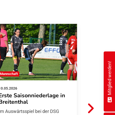
Mitglied werden!
1. Mannschaft
 Mannschaft
03.05.2026
10.05.2026
Klarer 1
Erste Saisonniederlage in
Aufstieg
Breitenthal
spannen
Im Auswärtsspiel bei der DSG