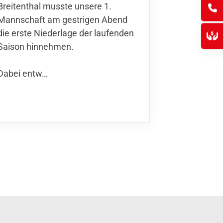
Im vorletzt
Breitenthal musste unsere 1.
empfing un
Mannschaft am gestrigen Abend
1. FFC Ludw
die erste Niederlage der laufenden
Hinspiel k
Saison hinnehmen.
werden, un
Dabei entw…